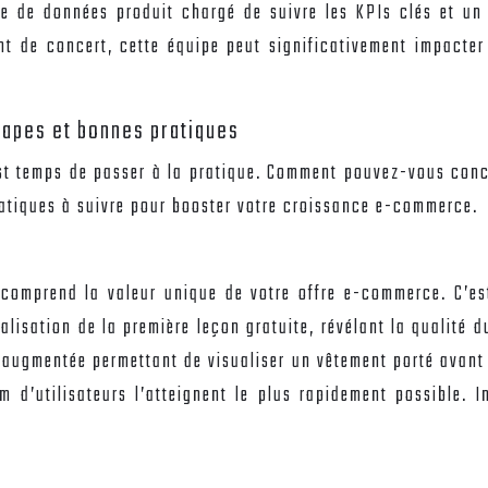
te de données produit chargé de suivre les KPIs clés et un
lant de concert, cette équipe peut significativement impacter
tapes et bonnes pratiques
st temps de passer à la pratique. Comment pouvez-vous conc
ratiques à suivre pour booster votre croissance e-commerce.
comprend la valeur unique de votre offre e-commerce. C’est 
alisation de la première leçon gratuite, révélant la qualité d
té augmentée permettant de visualiser un vêtement porté avant
m d’utilisateurs l’atteignent le plus rapidement possible. I