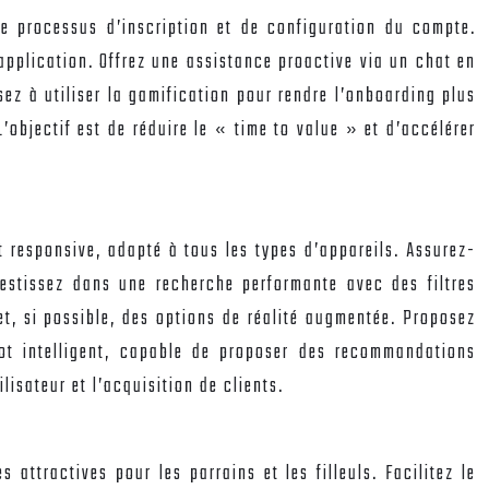
le processus d’inscription et de configuration du compte.
 application. Offrez une assistance proactive via un chat en
sez à utiliser la gamification pour rendre l’onboarding plus
’objectif est de réduire le « time to value » et d’accélérer
t responsive, adapté à tous les types d’appareils. Assurez-
vestissez dans une recherche performante avec des filtres
et, si possible, des options de réalité augmentée. Proposez
bot intelligent, capable de proposer des recommandations
isateur et l’acquisition de clients.
ttractives pour les parrains et les filleuls. Facilitez le