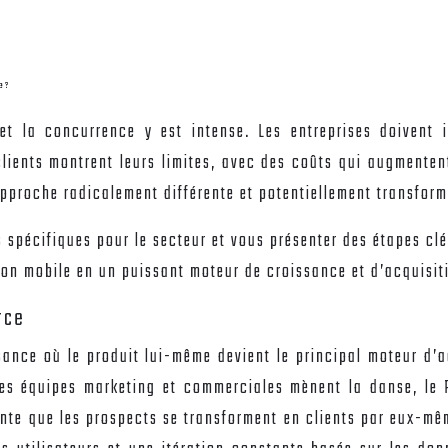
e?
t la concurrence y est intense. Les entreprises doivent i
lients montrent leurs limites, avec des coûts qui augmentent
approche radicalement différente et potentiellement transfor
s spécifiques pour le secteur et vous présenter des étapes c
on mobile en un puissant moteur de croissance et d’acquisiti
rce
ance où le produit lui-même devient le principal moteur d’acq
les équipes marketing et commerciales mènent la danse, le P
ante que les prospects se transforment en clients par eux-mêm