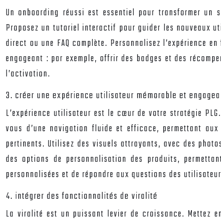
Un onboarding réussi est essentiel pour transformer un s
Proposez un tutoriel interactif pour guider les nouveaux ut
direct ou une FAQ complète. Personnalisez l’expérience en f
engageant : par exemple, offrir des badges et des récompens
l’activation.
3. créer une expérience utilisateur mémorable et engagea
L’expérience utilisateur est le cœur de votre stratégie PL
vous d’une navigation fluide et efficace, permettant aux
pertinents. Utilisez des visuels attrayants, avec des phot
des options de personnalisation des produits, permettan
personnalisées et de répondre aux questions des utilisateurs
4. intégrer des fonctionnalités de viralité
La viralité est un puissant levier de croissance. Mettez 