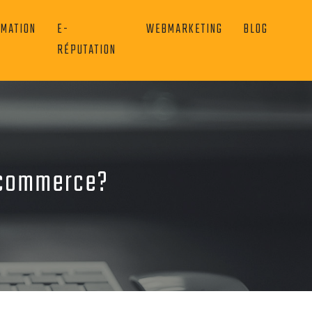
OMATION
E-
WEBMARKETING
BLOG
RÉPUTATION
e-commerce?