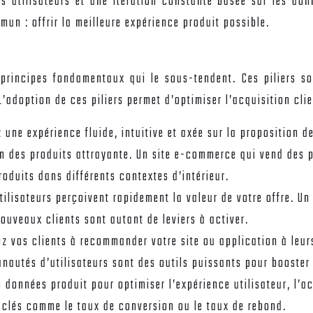
 utilisateurs et une itération constante basée sur les donn
mun : offrir la meilleure expérience produit possible.
 principes fondamentaux qui le sous-tendent. Ces piliers s
’adoption de ces piliers permet d’optimiser l’acquisition clien
 une expérience fluide, intuitive et axée sur la proposition d
ion des produits attrayante. Un site e-commerce qui vend des 
produits dans différents contextes d’intérieur.
utilisateurs perçoivent rapidement la valeur de votre offre. 
nouveaux clients sont autant de leviers à activer.
z vos clients à recommander votre site ou application à leur
unautés d’utilisateurs sont des outils puissants pour booste
s données produit pour optimiser l’expérience utilisateur, l’ac
 clés comme le taux de conversion ou le taux de rebond.