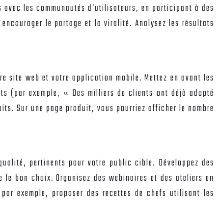
s avec les communautés d’utilisateurs, en participant à des
ncourager le partage et la viralité. Analysez les résultats
tre site web et votre application mobile. Mettez en avant les
cts (par exemple, « Des milliers de clients ont déjà adopté
uits. Sur une page produit, vous pourriez afficher le nombre
qualité, pertinents pour votre public cible. Développez des
e le bon choix. Organisez des webinaires et des ateliers en
 par exemple, proposer des recettes de chefs utilisant les