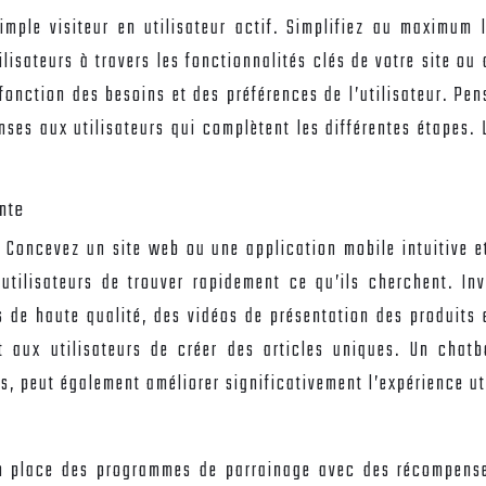
imple visiteur en utilisateur actif. Simplifiez au maximum 
ilisateurs à travers les fonctionnalités clés de votre site ou
onction des besoins et des préférences de l’utilisateur. Pen
es aux utilisateurs qui complètent les différentes étapes. L
nte
G. Concevez un site web ou une application mobile intuitive e
 utilisateurs de trouver rapidement ce qu’ils cherchent. In
os de haute qualité, des vidéos de présentation des produits 
t aux utilisateurs de créer des articles uniques. Un chat
, peut également améliorer significativement l’expérience util
en place des programmes de parrainage avec des récompenses a