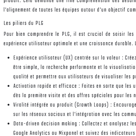
produit. Cela demande une fine compréhension des besoins
l’alignement de toutes les équipes autour d’un objectif com
Les piliers du PLG
Pour bien comprendre le PLG, il est crucial de saisir les
expérience utilisateur optimale et une croissance durable. L
Expérience utilisateur (UX) centrée sur la valeur :
Créez
être simple, la recherche performante et la visualisat
qualité et permettre aux utilisateurs de visualiser les 
Activation rapide et efficace :
Faites en sorte que les 
dès la première visite et des offres spéciales pour les 
Viralité intégrée au produit (Growth Loops) :
Encourage
sur les réseaux sociaux et l’intégration avec les comm
Data-driven decision making :
Collectez et analysez le
Google Analytics ou Mixpanel et suivez des indicateurs