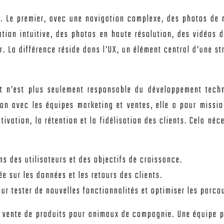
 Le premier, avec une navigation complexe, des photos de 
gation intuitive, des photos en haute résolution, des vidéo
r. La différence réside dans l’UX, un élément central d’une s
t n’est plus seulement responsable du développement techniq
ion avec les équipes marketing et ventes, elle a pour missi
tivation, la rétention et la fidélisation des clients. Cela néc
s des utilisateurs et des objectifs de croissance.
ée sur les données et les retours des clients.
ur tester de nouvelles fonctionnalités et optimiser les parcou
 vente de produits pour animaux de compagnie. Une équipe p