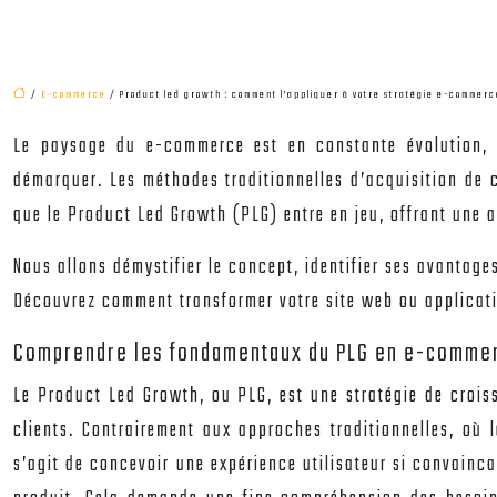
/
E-commerce
/ Product led growth : comment l’appliquer à votre stratégie e-commerc
Le paysage du e-commerce est en constante évolution, e
démarquer. Les méthodes traditionnelles d’acquisition de c
que le Product Led Growth (PLG) entre en jeu, offrant une 
Nous allons démystifier le concept, identifier ses avantage
Découvrez comment transformer votre site web ou applicati
Comprendre les fondamentaux du PLG en e-comme
Le Product Led Growth, ou PLG, est une stratégie de croiss
clients. Contrairement aux approches traditionnelles, où 
s’agit de concevoir une expérience utilisateur si convainc