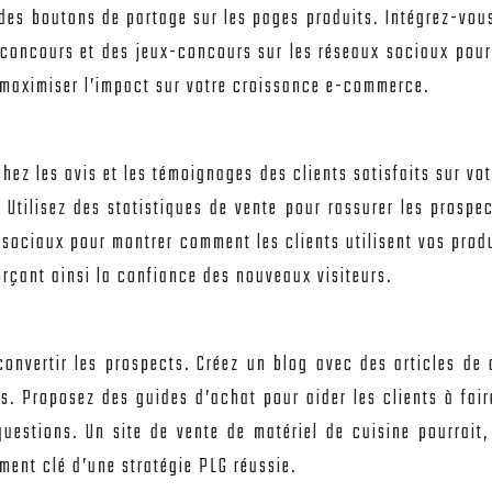
 des boutons de partage sur les pages produits. Intégrez-vou
oncours et des jeux-concours sur les réseaux sociaux pour e
t maximiser l’impact sur votre croissance e-commerce.
hez les avis et les témoignages des clients satisfaits sur vo
Utilisez des statistiques de vente pour rassurer les prospe
x sociaux pour montrer comment les clients utilisent vos prod
orçant ainsi la confiance des nouveaux visiteurs.
convertir les prospects. Créez un blog avec des articles de 
ts. Proposez des guides d’achat pour aider les clients à fair
questions. Un site de vente de matériel de cuisine pourrait,
ément clé d’une stratégie PLG réussie.