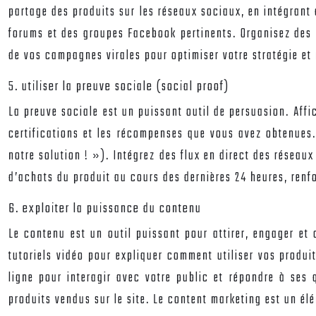
partage des produits sur les réseaux sociaux, en intégrant
forums et des groupes Facebook pertinents. Organisez des c
de vos campagnes virales pour optimiser votre stratégie e
5. utiliser la preuve sociale (social proof)
La preuve sociale est un puissant outil de persuasion. Affic
certifications et les récompenses que vous avez obtenues. 
notre solution ! »). Intégrez des flux en direct des réseau
d’achats du produit au cours des dernières 24 heures, renf
6. exploiter la puissance du contenu
Le contenu est un outil puissant pour attirer, engager et 
tutoriels vidéo pour expliquer comment utiliser vos produi
ligne pour interagir avec votre public et répondre à ses 
produits vendus sur le site. Le content marketing est un él