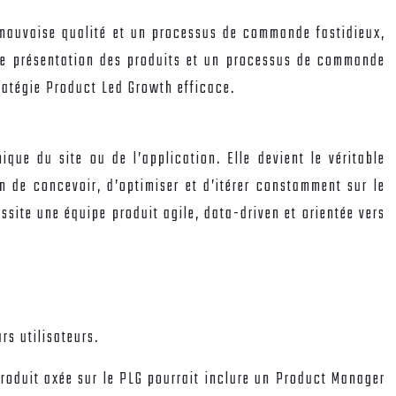
mauvaise qualité et un processus de commande fastidieux,
s de présentation des produits et un processus de commande
tratégie Product Led Growth efficace.
ue du site ou de l’application. Elle devient le véritable
on de concevoir, d’optimiser et d’itérer constamment sur le
essite une équipe produit agile, data-driven et orientée vers
rs utilisateurs.
roduit axée sur le PLG pourrait inclure un Product Manager