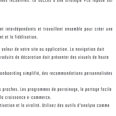
ées recueillies. Le succès d’une stratégie PLG repose sur
ont interdépendants et travaillent ensemble pour créer une
t et la fidélisation.
e valeur de votre site ou application. La navigation doit
produits de décoration doit présenter des visuels de haute
Un onboarding simplifié, des recommandations personnalisées
s proches. Les programmes de parrainage, le partage facile
r la croissance e-commerce.
tivation et la viralité. Utilisez des outils d’analyse comme