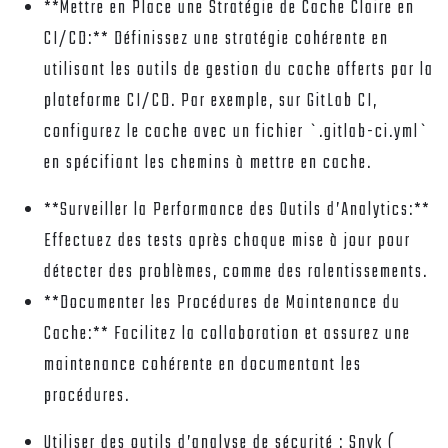
**Mettre en Place une Stratégie de Cache Claire en
CI/CD:** Définissez une stratégie cohérente en
utilisant les outils de gestion du cache offerts par la
plateforme CI/CD. Par exemple, sur GitLab CI,
configurez le cache avec un fichier `.gitlab-ci.yml`
en spécifiant les chemins à mettre en cache.
**Surveiller la Performance des Outils d’Analytics:**
Effectuez des tests après chaque mise à jour pour
détecter des problèmes, comme des ralentissements.
**Documenter les Procédures de Maintenance du
Cache:** Facilitez la collaboration et assurez une
maintenance cohérente en documentant les
procédures.
Utiliser des outils d’analyse de sécurité :
Snyk (