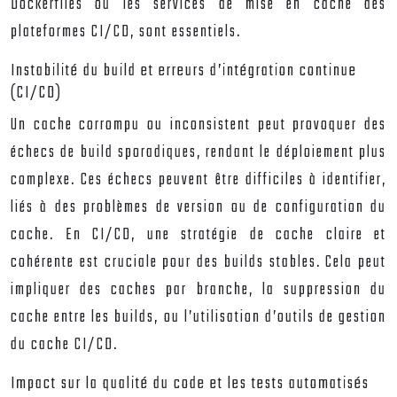
Dockerfiles ou les services de mise en cache des
plateformes CI/CD, sont essentiels.
Instabilité du build et erreurs d’intégration continue
(CI/CD)
Un cache corrompu ou inconsistent peut provoquer des
échecs de build sporadiques, rendant le déploiement plus
complexe. Ces échecs peuvent être difficiles à identifier,
liés à des problèmes de version ou de configuration du
cache. En CI/CD, une stratégie de cache claire et
cohérente est cruciale pour des builds stables. Cela peut
impliquer des caches par branche, la suppression du
cache entre les builds, ou l’utilisation d’outils de gestion
du cache CI/CD.
Impact sur la qualité du code et les tests automatisés