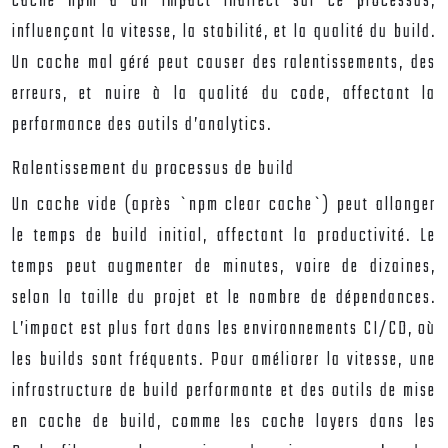
cache npm a un impact indirect sur ce processus,
influençant la vitesse, la stabilité, et la qualité du build.
Un cache mal géré peut causer des ralentissements, des
erreurs, et nuire à la qualité du code, affectant la
performance des outils d’analytics.
Ralentissement du processus de build
Un cache vide (après `npm clear cache`) peut allonger
le temps de build initial, affectant la productivité. Le
temps peut augmenter de minutes, voire de dizaines,
selon la taille du projet et le nombre de dépendances.
L’impact est plus fort dans les environnements CI/CD, où
les builds sont fréquents. Pour améliorer la vitesse, une
infrastructure de build performante et des outils de mise
en cache de build, comme les cache layers dans les