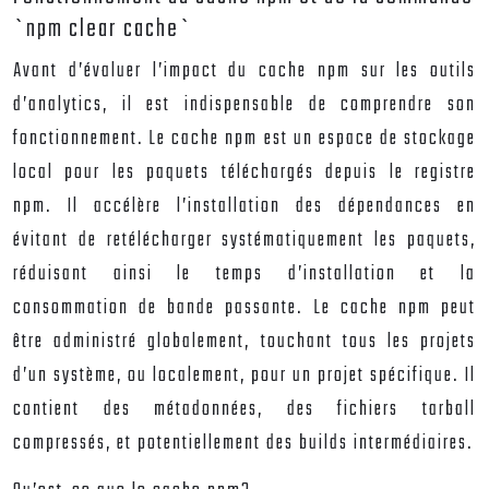
`npm clear cache`
Avant d’évaluer l’impact du cache npm sur les outils
d’analytics, il est indispensable de comprendre son
fonctionnement. Le cache npm est un espace de stockage
local pour les paquets téléchargés depuis le registre
npm. Il accélère l’installation des dépendances en
évitant de retélécharger systématiquement les paquets,
réduisant ainsi le temps d’installation et la
consommation de bande passante. Le cache npm peut
être administré globalement, touchant tous les projets
d’un système, ou localement, pour un projet spécifique. Il
contient des métadonnées, des fichiers tarball
compressés, et potentiellement des builds intermédiaires.