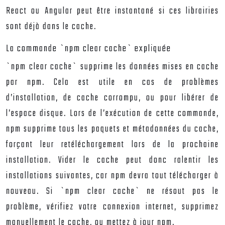
React ou Angular peut être instantané si ces librairies
sont déjà dans le cache.
La commande `npm clear cache` expliquée
`npm clear cache` supprime les données mises en cache
par npm. Cela est utile en cas de problèmes
d’installation, de cache corrompu, ou pour libérer de
l’espace disque. Lors de l’exécution de cette commande,
npm supprime tous les paquets et métadonnées du cache,
forçant leur retéléchargement lors de la prochaine
installation. Vider le cache peut donc ralentir les
installations suivantes, car npm devra tout télécharger à
nouveau. Si `npm clear cache` ne résout pas le
problème, vérifiez votre connexion internet, supprimez
manuellement le cache, ou mettez à jour npm.