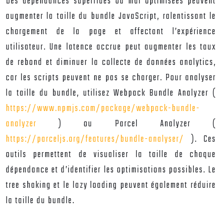
Des dépendances superflues ou mal optimisées peuvent
augmenter la taille du bundle JavaScript, ralentissant le
chargement de la page et affectant l’expérience
utilisateur. Une latence accrue peut augmenter les taux
de rebond et diminuer la collecte de données analytics,
car les scripts peuvent ne pas se charger. Pour analyser
la taille du bundle, utilisez Webpack Bundle Analyzer (
https://www.npmjs.com/package/webpack-bundle-
analyzer
) ou Parcel Analyzer (
https://parceljs.org/features/bundle-analyser/
). Ces
outils permettent de visualiser la taille de chaque
dépendance et d’identifier les optimisations possibles. Le
tree shaking et le lazy loading peuvent également réduire
la taille du bundle.