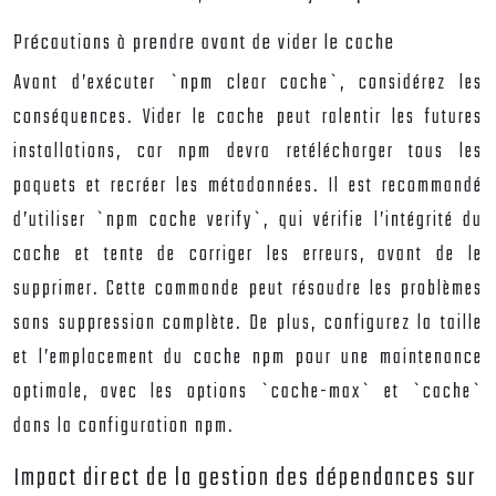
Précautions à prendre avant de vider le cache
Avant d’exécuter `npm clear cache`, considérez les
conséquences. Vider le cache peut ralentir les futures
installations, car npm devra retélécharger tous les
paquets et recréer les métadonnées. Il est recommandé
d’utiliser `npm cache verify`, qui vérifie l’intégrité du
cache et tente de corriger les erreurs, avant de le
supprimer. Cette commande peut résoudre les problèmes
sans suppression complète. De plus, configurez la taille
et l’emplacement du cache npm pour une maintenance
optimale, avec les options `cache-max` et `cache`
dans la configuration npm.
Impact direct de la gestion des dépendances sur