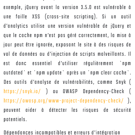
exemple, jQuery avant la version 3.5.0 est vulnérable à
une faille XSS (cross-site scripting). Si un outil
d’analytics utilise une version vulnérable de jQuery et
que le cache npm n’est pas géré correctement, la mise à
jour peut être ignorée, exposant le site à des risques de
vol de données ou d’injection de scripts malveillants. Il
est donc essentiel d’utiliser régulièrement `npm
outdated` et `npm update` après un `npm clear cache`.
Des outils d’analyse de vulnérabilités, comme Snyk (
https://snyk.io/
) ou OWASP Dependency-Check (
https://owasp.org/www-project-dependency-check/
),
peuvent aider à détecter les risques de sécurité
potentiels.
Dépendances incompatibles et erreurs d’intégration