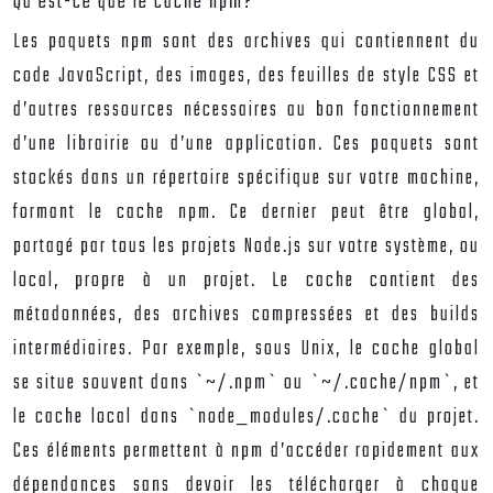
Qu’est-ce que le cache npm?
Les paquets npm sont des archives qui contiennent du
code JavaScript, des images, des feuilles de style CSS et
d’autres ressources nécessaires au bon fonctionnement
d’une librairie ou d’une application. Ces paquets sont
stockés dans un répertoire spécifique sur votre machine,
formant le cache npm. Ce dernier peut être global,
partagé par tous les projets Node.js sur votre système, ou
local, propre à un projet. Le cache contient des
métadonnées, des archives compressées et des builds
intermédiaires. Par exemple, sous Unix, le cache global
se situe souvent dans `~/.npm` ou `~/.cache/npm`, et
le cache local dans `node_modules/.cache` du projet.
Ces éléments permettent à npm d’accéder rapidement aux
dépendances sans devoir les télécharger à chaque