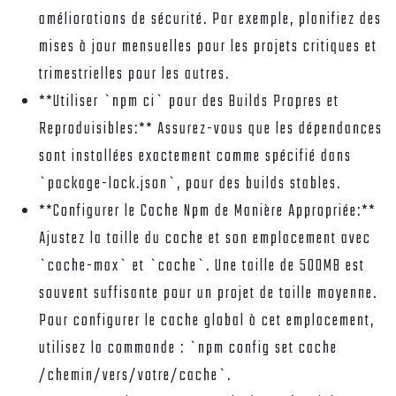
améliorations de sécurité. Par exemple, planifiez des
mises à jour mensuelles pour les projets critiques et
trimestrielles pour les autres.
**Utiliser `npm ci` pour des Builds Propres et
Reproduisibles:** Assurez-vous que les dépendances
sont installées exactement comme spécifié dans
`package-lock.json`, pour des builds stables.
**Configurer le Cache Npm de Manière Appropriée:**
Ajustez la taille du cache et son emplacement avec
`cache-max` et `cache`. Une taille de 500MB est
souvent suffisante pour un projet de taille moyenne.
Pour configurer le cache global à cet emplacement,
utilisez la commande : `npm config set cache
/chemin/vers/votre/cache`.