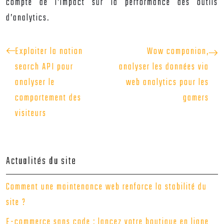
compte de l’impact sur la performance des outils
d’analytics.
Exploiter la notion
Wow companion,
search API pour
analyser les données via
analyser le
web analytics pour les
comportement des
gamers
visiteurs
Actualités du site
Comment une maintenance web renforce la stabilité du
site ?
E-commerce sans code : lancez votre boutique en ligne