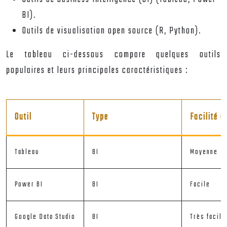
BI).
Outils de visualisation open source (R, Python).
Le tableau ci-dessous compare quelques outils
populaires et leurs principales caractéristiques :
Outil
Type
Facilité d
Tableau
BI
Moyenne
Power BI
BI
Facile
Google Data Studio
BI
Très facile