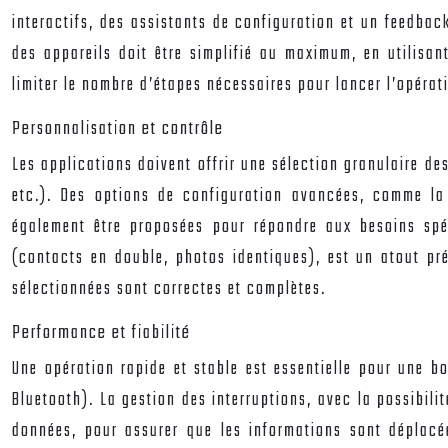
interactifs, des assistants de configuration et un feedba
des appareils doit être simplifié au maximum, en utilisan
limiter le nombre d’étapes nécessaires pour lancer l’opérat
Personnalisation et contrôle
Les applications doivent offrir une sélection granulaire de
etc.). Des options de configuration avancées, comme la 
également être proposées pour répondre aux besoins spéc
(contacts en double, photos identiques), est un atout préc
sélectionnées sont correctes et complètes.
Performance et fiabilité
Une opération rapide et stable est essentielle pour une bo
Bluetooth). La gestion des interruptions, avec la possibili
données, pour assurer que les informations sont déplacées