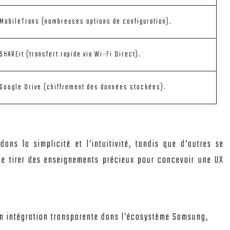
MobileTrans (nombreuses options de configuration).
SHAREit (transfert rapide via Wi-Fi Direct).
Google Drive (chiffrement des données stockées).
ans la simplicité et l’intuitivité, tandis que d’autres se
 de tirer des enseignements précieux pour concevoir une UX
son intégration transparente dans l’écosystème Samsung,