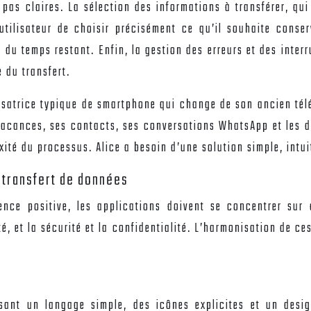
t pas claires. La sélection des informations à transférer, 
l’utilisateur de choisir précisément ce qu’il souhaite conse
ée du temps restant. Enfin, la gestion des erreurs et des inter
 du transfert.
tilisatrice typique de smartphone qui change de son ancien t
vacances, ses contacts, ses conversations WhatsApp et les d
té du processus. Alice a besoin d’une solution simple, intui
e transfert de données
e positive, les applications doivent se concentrer sur quat
té, et la sécurité et la confidentialité. L’harmonisation de ces
tilisant un langage simple, des icônes explicites et un des