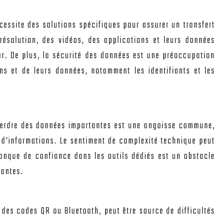
écessite des solutions spécifiques pour assurer un transfert
ésolution, des vidéos, des applications et leurs données
ur. De plus, la sécurité des données est une préoccupation
ons et de leurs données, notamment les identifiants et les
e perdre des données importantes est une angoisse commune,
t d’informations. Le sentiment de complexité technique peut
 manque de confiance dans les outils dédiés est un obstacle
lantes.
a des codes QR ou Bluetooth, peut être source de difficultés