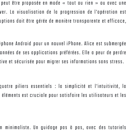
qui peut être proposée en mode « tout ou rien » ou avec une
rver. La visualisation de la progression de l’opération est
ruptions doit être gérée de manière transparente et efficace,
éléphone Android pour un nouvel iPhone. Alice est submergée
onnées de ses applications préférées. Elle a peur de perdre
tive et sécurisée pour migrer ses informations sans stress.
re piliers essentiels : la simplicité et l’intuitivité, la
 éléments est cruciale pour satisfaire les utilisateurs et les
ign minimaliste. Un guidage pas à pas, avec des tutoriels