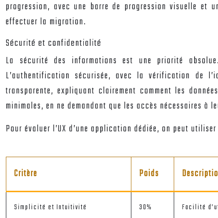
progression, avec une barre de progression visuelle et u
effectuer la migration.
Sécurité et confidentialité
La sécurité des informations est une priorité absolue
L’authentification sécurisée, avec la vérification de l’
transparente, expliquant clairement comment les données
minimales, en ne demandant que les accès nécessaires à l
Pour évaluer l’UX d’une application dédiée, on peut utiliser 
Critère
Poids
Descripti
Simplicité et Intuitivité
30%
Facilité d’u