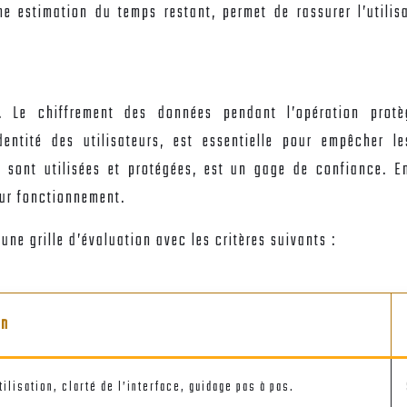
ne estimation du temps restant, permet de rassurer l’utili
. Le chiffrement des données pendant l’opération protèg
identité des utilisateurs, est essentielle pour empêcher 
 sont utilisées et protégées, est un gage de confiance. En
eur fonctionnement.
une grille d’évaluation avec les critères suivants :
on
tilisation, clarté de l’interface, guidage pas à pas.