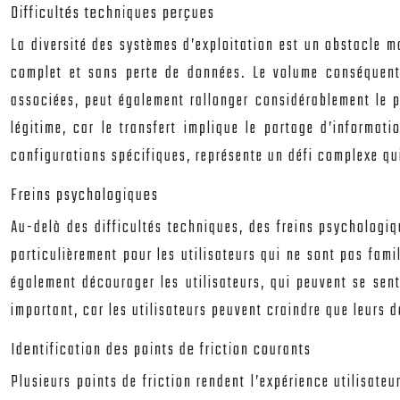
Difficultés techniques perçues
La diversité des systèmes d’exploitation est un obstacle ma
complet et sans perte de données. Le volume conséquent 
associées, peut également rallonger considérablement le p
légitime, car le transfert implique le partage d’informat
configurations spécifiques, représente un défi complexe qui
Freins psychologiques
Au-delà des difficultés techniques, des freins psychologi
particulièrement pour les utilisateurs qui ne sont pas fam
également décourager les utilisateurs, qui peuvent se sent
important, car les utilisateurs peuvent craindre que leurs 
Identification des points de friction courants
Plusieurs points de friction rendent l’expérience utilisate