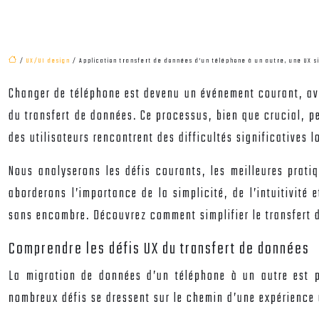
/
UX/UI design
/ Application transfert de données d’un téléphone à un autre, une UX si
Changer de téléphone est devenu un événement courant, ave
du transfert de données. Ce processus, bien que crucial, p
des utilisateurs rencontrent des difficultés significatives
Nous analyserons les défis courants, les meilleures prati
aborderons l’importance de la simplicité, de l’intuitivité 
sans encombre. Découvrez comment simplifier le transfert d
Comprendre les défis UX du transfert de données
La migration de données d’un téléphone à un autre est p
nombreux défis se dressent sur le chemin d’une expérience u