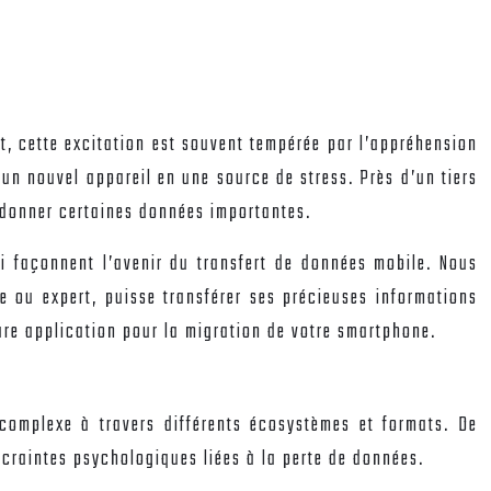
, cette excitation est souvent tempérée par l’appréhension
un nouvel appareil en une source de stress. Près d’un tiers
andonner certaines données importantes.
ui façonnent l’avenir du transfert de données mobile. Nous
ice ou expert, puisse transférer ses précieuses informations
ure application pour la migration de votre smartphone.
complexe à travers différents écosystèmes et formats. De
 craintes psychologiques liées à la perte de données.