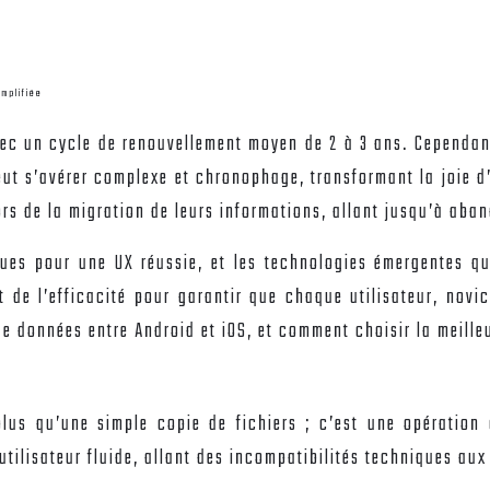
mplifiée
c un cycle de renouvellement moyen de 2 à 3 ans. Cependant
eut s’avérer complexe et chronophage, transformant la joie d’
 lors de la migration de leurs informations, allant jusqu’à ab
ques pour une UX réussie, et les technologies émergentes q
et de l’efficacité pour garantir que chaque utilisateur, nov
e données entre Android et iOS, et comment choisir la meille
lus qu’une simple copie de fichiers ; c’est une opération 
tilisateur fluide, allant des incompatibilités techniques aux