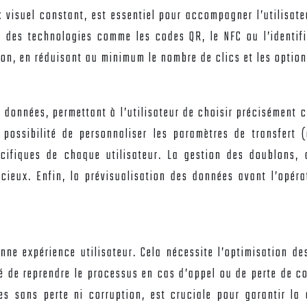
ck visuel constant, est essentiel pour accompagner l’utilisa
t des technologies comme les codes QR, le NFC ou l’identifi
ion, en réduisant au minimum le nombre de clics et les option
s données, permettant à l’utilisateur de choisir précisément c
possibilité de personnaliser les paramètres de transfert 
ifiques de chaque utilisateur. La gestion des doublons, av
ieux. Enfin, la prévisualisation des données avant l’opérat
nne expérience utilisateur. Cela nécessite l’optimisation des
té de reprendre le processus en cas d’appel ou de perte de con
 sans perte ni corruption, est cruciale pour garantir la c