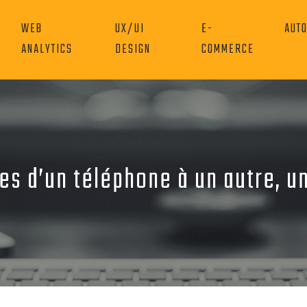
WEB
UX/UI
E-
AUT
ANALYTICS
DESIGN
COMMERCE
es d’un téléphone à un autre, u