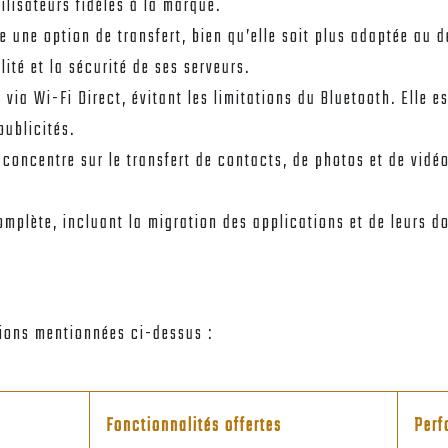
tilisateurs fidèles à la marque.
e une option de transfert, bien qu’elle soit plus adaptée au 
ité et la sécurité de ses serveurs.
é via Wi-Fi Direct, évitant les limitations du Bluetooth. Elle
publicités.
 concentre sur le transfert de contacts, de photos et de vidéos
mplète, incluant la migration des applications et de leurs don
X
tions mentionnées ci-dessus :
Fonctionnalités offertes
Perf