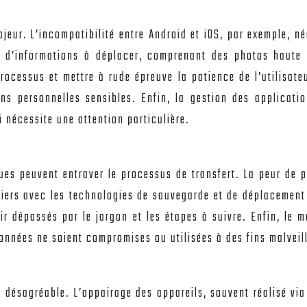
jeur. L’incompatibilité entre Android et iOS, par exemple, n
d’informations à déplacer, comprenant des photos haute r
rocessus et mettre à rude épreuve la patience de l’utilisate
ions personnelles sensibles. Enfin, la gestion des applicati
 nécessite une attention particulière.
ques peuvent entraver le processus de transfert. La peur d
iliers avec les technologies de sauvegarde et de déplacemen
ir dépassés par le jargon et les étapes à suivre. Enfin, le
données ne soient compromises ou utilisées à des fins malveil
ur désagréable. L’appairage des appareils, souvent réalisé vi