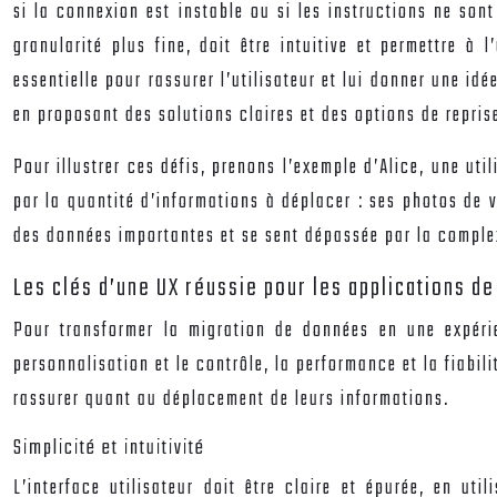
si la connexion est instable ou si les instructions ne son
granularité plus fine, doit être intuitive et permettre à 
essentielle pour rassurer l’utilisateur et lui donner une id
en proposant des solutions claires et des options de reprise
Pour illustrer ces défis, prenons l’exemple d’Alice, une u
par la quantité d’informations à déplacer : ses photos de 
des données importantes et se sent dépassée par la complexi
Les clés d’une UX réussie pour les applications d
Pour transformer la migration de données en une expérienc
personnalisation et le contrôle, la performance et la fiabili
rassurer quant au déplacement de leurs informations.
Simplicité et intuitivité
L’interface utilisateur doit être claire et épurée, en u