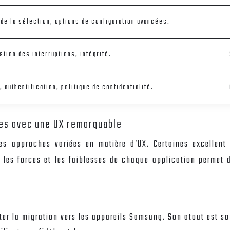
 de la sélection, options de configuration avancées.
stion des interruptions, intégrité.
, authentification, politique de confidentialité.
ées avec une UX remarquable
s approches variées en matière d’UX. Certaines excellent d
e les forces et les faiblesses de chaque application permet
liter la migration vers les appareils Samsung. Son atout est 