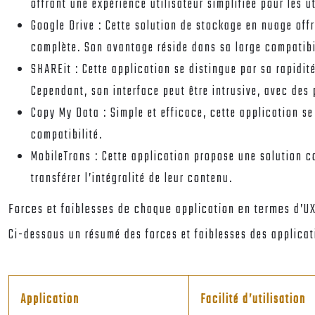
offrant une expérience utilisateur simplifiée pour les u
Google Drive :
Cette solution de stockage en nuage offr
complète. Son avantage réside dans sa large compatibil
SHAREit :
Cette application se distingue par sa rapidit
Cependant, son interface peut être intrusive, avec des 
Copy My Data :
Simple et efficace, cette application se
compatibilité.
MobileTrans :
Cette application propose une solution co
transférer l’intégralité de leur contenu.
Forces et faiblesses de chaque application en termes d’U
Ci-dessous un résumé des forces et faiblesses des applica
Application
Facilité d’utilisation